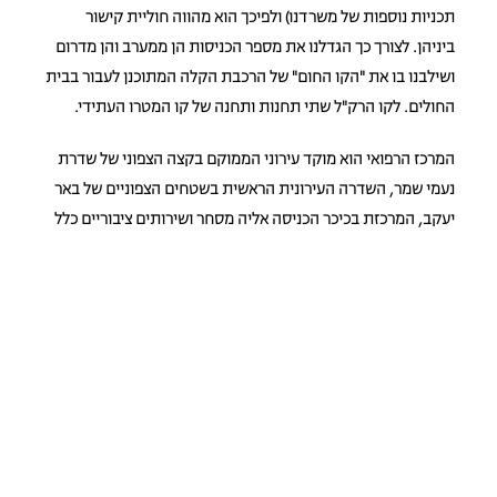
תכניות נוספות של משרדנו) ולפיכך הוא מהווה חוליית קישור
ביניהן. לצורך כך הגדלנו את מספר הכניסות הן ממערב והן מדרום
ושילבנו בו את "הקו החום" של הרכבת הקלה המתוכנן לעבור בבית
החולים. לקו הרק"ל שתי תחנות ותחנה של קו המטרו העתידי.
המרכז הרפואי הוא מוקד עירוני הממוקם בקצה הצפוני של שדרת
נעמי שמר, השדרה העירונית הראשית בשטחים הצפוניים של באר
יעקב, המרכזת בכיכר הכניסה אליה מסחר ושירותים ציבוריים כלל
עירוניים. על מנת לשמור על האיכות הסביבתית של הקמפוס תוך
ציפופו הנדרש, הוגדרו כללים לבניית חללי הרחובות הפנימיים,
שימור המבנים ההיסטוריים, שימור עצים רחבי נוף ויצירת שטחים
פתוחים לרווחת השוהים במקום.
המזמין: רשות מקרקעי ישראל
מיקום: באר יעקב