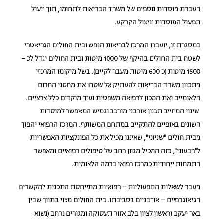
העברת מוסדות נוספים של משרד הבריאות לתחומו, תוך ייעול
תפעול המוסדות וניצול הקרקע.
במסגרת זו, יועברו המרכז לבריאות הנפש ובית החולים הגריאטרי
לשטח בית החולים בהיקף של 1000 מיטות ובית החולים יגדל לכ –
1500 מיטות (כ 600 מיטות מעבר לקיים). בשל מיקומו המרכזי
מתכוון משרד הבריאות להעתיק אל שטחו את מחסני החרום
הלאומיים ואת המכון לרפואה משפטית ועוד מוקדים כלל ארציים.
שינוי המחייב תכנון אורבני מורכב וגמיש המאפשר למוסדות
השונים באופיים להתקיים במתחם המשותף. המרכז הרפואי יהפוך
מבית חולים "שניוני", שאיננו מכיל את כל הפונקציות האפשריות
ל"רבעוני", כזה המכיל מגוון רחב של טיפולים רפואיים ומאפשר
התמחות ייחודית כמרכז רפואי ברמה הלאומית.
מעבר לשאלות התפעוליות – רפואיות מתייחסת התכנית להקשרים
הגיאוגרפיים – אורבניים בסביבתו. בית החולים מצוי בתווך שבין
באר יעקב וראשון לציון בלב אזור תעסוקה ומגורים נרחב (נשוא