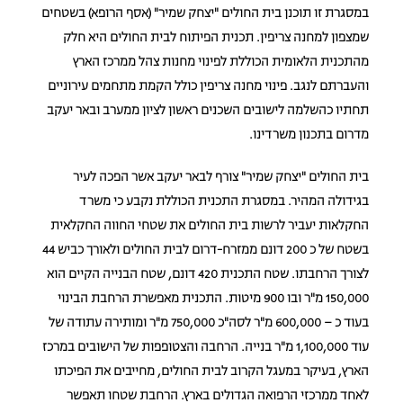
במסגרת זו תוכנן בית החולים "יצחק שמיר" (אסף הרופא) בשטחים
שמצפון למחנה צריפין. תכנית הפיתוח לבית החולים היא חלק
מהתכנית הלאומית הכוללת לפינוי מחנות צהל ממרכז הארץ
והעברתם לנגב. פינוי מחנה צריפין כולל הקמת מתחמים עירוניים
תחתיו כהשלמה לישובים השכנים ראשון לציון ממערב ובאר יעקב
מדרום בתכנון משרדינו.
בית החולים "יצחק שמיר" צורף לבאר יעקב אשר הפכה לעיר
בגידולה המהיר. במסגרת התכנית הכוללת נקבע כי משרד
החקלאות יעביר לרשות בית החולים את שטחי החווה החקלאית
בשטח של כ 200 דונם ממזרח-דרום לבית החולים ולאורך כביש 44
לצורך הרחבתו. שטח התכנית 420 דונם, שטח הבנייה הקיים הוא
150,000 מ"ר ובו 900 מיטות. התכנית מאפשרת הרחבת הבינוי
בעוד כ – 600,000 מ"ר לסה"כ 750,000 מ"ר ומותירה עתודה של
עוד 1,100,000 מ"ר בנייה. הרחבה והצטופפות של הישובים במרכז
הארץ, בעיקר במעגל הקרוב לבית החולים, מחייבים את הפיכתו
לאחד ממרכזי הרפואה הגדולים בארץ. הרחבת שטחו תאפשר